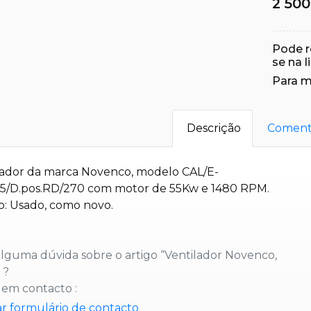
2 500
Pode r
se na l
Para m
Descrição
Coment
lador da marca Novenco, modelo CAL/E-
5/D.pos.RD/270 com motor de 55Kw e 1480 RPM.
o: Usado, como novo.
lguma dúvida sobre o artigo “Ventilador Novenco,
 ?
 em contacto :
ar formulário de contacto