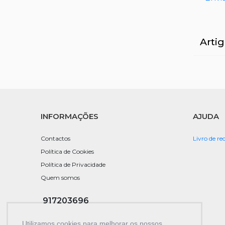
Arti
INFORMAÇÕES
AJUDA
Contactos
Livro de r
Política de Cookies
Política de Privacidade
Quem somos
917203696
(Chamada para rede móvel nacional)
Utilizamos cookies para melhorar os nossos