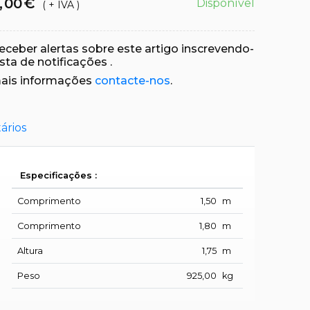
,
00
€
Disponível
( + IVA )
eceber alertas sobre este artigo inscrevendo-
ista de notificações
.
ais informações
contacte-nos
.
ários
Especificações :
Comprimento
1,50
m
Comprimento
1,80
m
Altura
1,75
m
Peso
925,00
kg