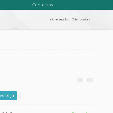
Contactos
Iniciar sessão | Criar conta
eite já!