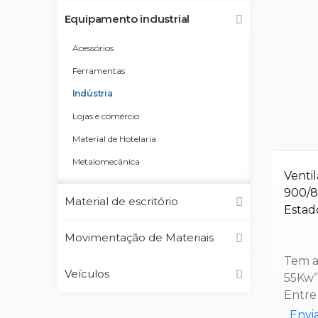
Equipamento industrial
Acessórios
Ferramentas
Indústria
Lojas e comércio
Material de Hotelaria
Metalomecânica
Venti
900/8
Material de escritório
Estad
Movimentação de Materiais
Tem a
Veículos
55Kw”
Entre
Envi