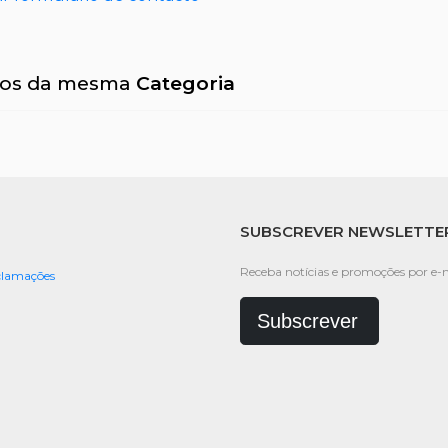
gos da mesma
Categoria
SUBSCREVER NEWSLETTE
Receba notícias e promoções por e-m
eclamações
Subscrever